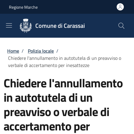
Salta al contenuto principale
Skip to footer content
Regione Marche
Comune di Carassai
Briciole di pane
Home
/
Polizia locale
/
Chiedere l'annullamento in autotutela di un preavviso o
verbale di accertamento per inesattezze
Chiedere l'annullamento
in autotutela di un
preavviso o verbale di
accertamento per