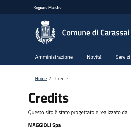
Salta al contenuto principale
Skip to footer content
Regione Marche
Comune di Carassai
Amministrazione
Novità
Servizi
Briciole di pane
Home
/
Credits
Credits
Questo sito è stato progettato e realizzato da:
MAGGIOLI Spa