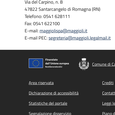
Via del Carpino, n. 8
47822 Santarcangelo di Romagna (RN)
Telefono: 0541 628111
Fax: 0541 622100
E-mail:
maggiolispa@maggioli.it
E-mail PEC:
segreteria@maggioli.legalmail.it
Comune di Ca
Footer menu
Area riservata
Crediti
Dichiarazione di accessibilità
Contatt
Statistiche del portale
Leggi l
Segnalazione disservizio
Piano d