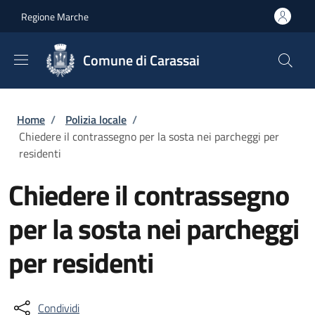
Salta al contenuto principale
Skip to footer content
Regione Marche
Comune di Carassai
Briciole di pane
Home
/
Polizia locale
/
Chiedere il contrassegno per la sosta nei parcheggi per
residenti
Chiedere il contrassegno
per la sosta nei parcheggi
per residenti
Condividi