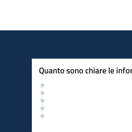
Quanto sono chiare le info
Valutazione
Valuta 5 stelle su 5
Valuta 4 stelle su 5
Valuta 3 stelle su 5
Valuta 2 stelle su 5
Valuta 1 stelle su 5