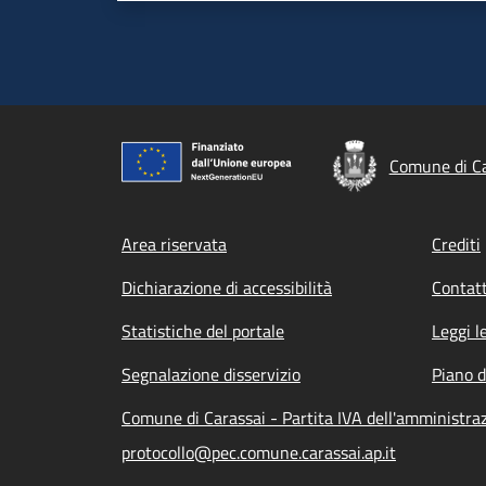
Comune di Ca
Footer menu
Area riservata
Crediti
Dichiarazione di accessibilità
Contatt
Statistiche del portale
Leggi l
Segnalazione disservizio
Piano d
Comune di Carassai - Partita IVA dell'amministr
protocollo@pec.comune.carassai.ap.it