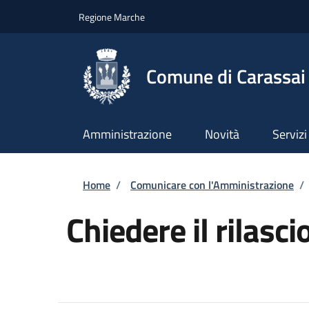
Salta al contenuto principale
Skip to footer content
Regione Marche
Comune di Carassai
Amministrazione
Novità
Servizi
Briciole di pane
Home
/
Comunicare con l'Amministrazione
/
Chiedere il rilascio