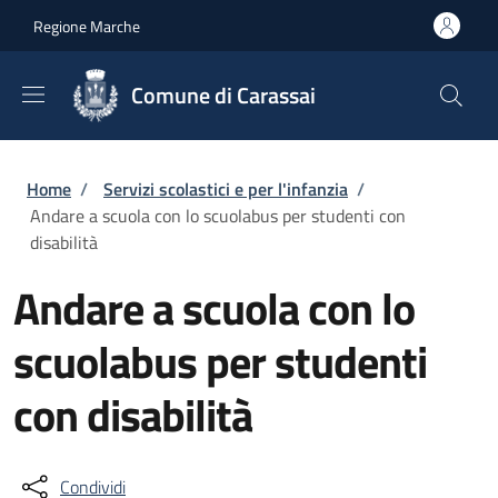
Salta al contenuto principale
Skip to footer content
Regione Marche
Comune di Carassai
Briciole di pane
Home
/
Servizi scolastici e per l'infanzia
/
Andare a scuola con lo scuolabus per studenti con
disabilità
Andare a scuola con lo
scuolabus per studenti
con disabilità
Condividi