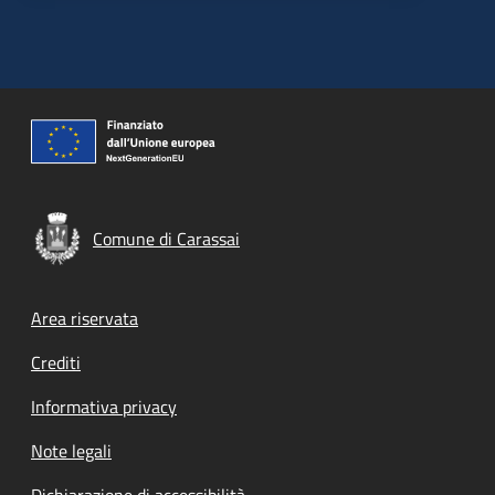
Comune di Carassai
Footer menu
Area riservata
Crediti
Informativa privacy
Note legali
Dichiarazione di accessibilità