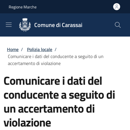
Salta al contenuto principale
Skip to footer content
Regione Marche
Comune di Carassai
Briciole di pane
Home
/
Polizia locale
/
Comunicare i dati del conducente a seguito di un
accertamento di violazione
Comunicare i dati del
conducente a seguito di
un accertamento di
violazione