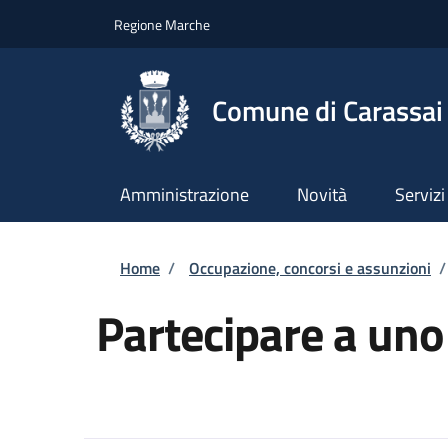
Salta al contenuto principale
Skip to footer content
Regione Marche
Comune di Carassai
Amministrazione
Novità
Servizi
Briciole di pane
Home
/
Occupazione, concorsi e assunzioni
/
Partecipare a uno 