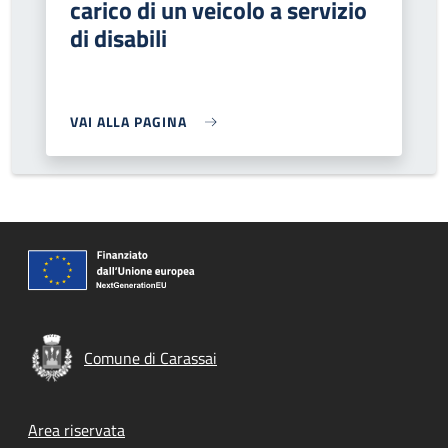
carico di un veicolo a servizio
di disabili
VAI ALLA PAGINA
Comune di Carassai
Footer menu
Area riservata