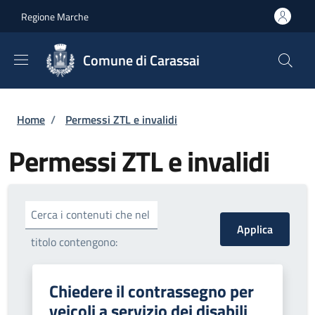
Salta al contenuto principale
Skip to footer content
Regione Marche
Comune di Carassai
Briciole di pane
Home
/
Permessi ZTL e invalidi
Permessi ZTL e invalidi
Cerca i contenuti che nel
titolo contengono:
Chiedere il contrassegno per
veicoli a servizio dei disabili