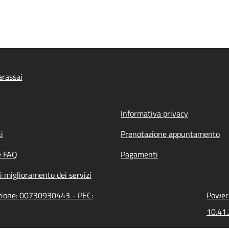
rassai
Informativa privacy
i
Prenotazione appuntamento
e FAQ
Pagamenti
i miglioramento dei servizi
azione: 00730930443 - PEC:
Powere
10.41.