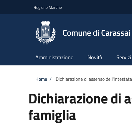
Salta al contenuto principale
Skip to footer content
Regione Marche
Comune di Carassai
Amministrazione
Novità
Servizi
Briciole di pane
Home
/
Dichiarazione di assenso dell'intestata
Dichiarazione di a
famiglia