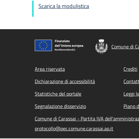
Scarica la modulistica
Comune di Ca
Footer menu
Area riservata
Crediti
Dichiarazione di accessibilità
Contatt
Statistiche del portale
Leggi l
Segnalazione disservizio
Piano d
Comune di Carassai - Partita IVA dell'amministr
protocollo@pec.comune.carassai.ap.it