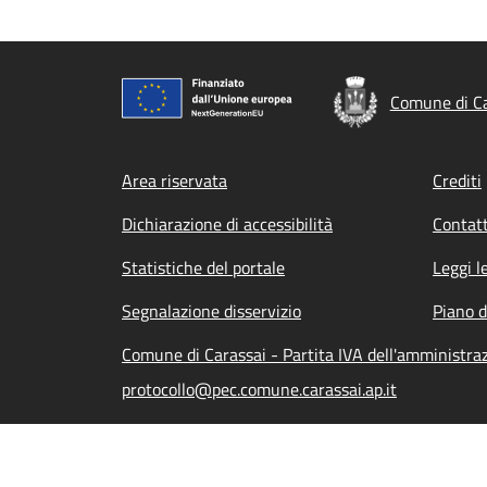
Comune di Ca
Footer menu
Area riservata
Crediti
Dichiarazione di accessibilità
Contatt
Statistiche del portale
Leggi l
Segnalazione disservizio
Piano d
Comune di Carassai - Partita IVA dell'amministr
protocollo@pec.comune.carassai.ap.it