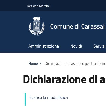
Salta al contenuto principale
Skip to footer content
Regione Marche
Comune di Carassai
Amministrazione
Novità
Servizi
Briciole di pane
Home
/
Dichiarazione di assenso per trasferi
Dichiarazione di 
Scarica la modulistica