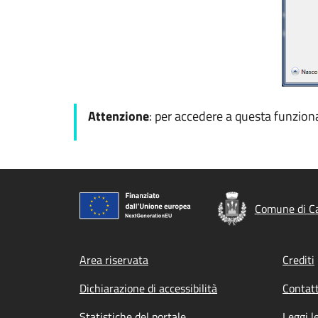
Attenzione
: per accedere a questa funzional
Comune di Ca
Footer menu
Area riservata
Crediti
Dichiarazione di accessibilità
Contatt
Statistiche del portale
Leggi l