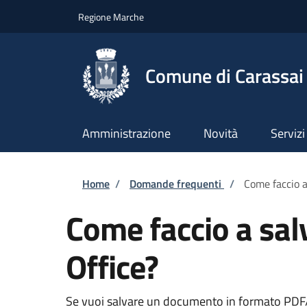
Salta al contenuto principale
Skip to footer content
Regione Marche
Comune di Carassai
Amministrazione
Novità
Servizi
Briciole di pane
Home
/
Domande frequenti
/
Come faccio a
Come faccio a sal
Office?
Se vuoi salvare un documento in formato PDF/