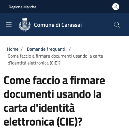
Salta al contenuto principale
Skip to footer content
Regione Marche
Comune di Carassai
Briciole di pane
Home
/
Domande frequenti
/
Come faccio a firmare documenti usando la carta
d'identità elettronica (CIE)?
Come faccio a firmare
documenti usando la
carta d'identità
elettronica (CIE)?