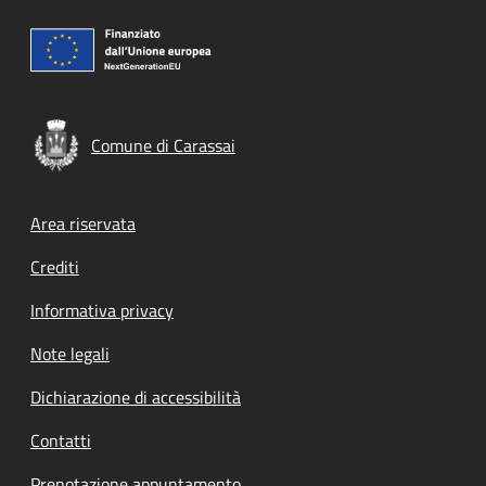
Comune di Carassai
Footer menu
Area riservata
Crediti
Informativa privacy
Note legali
Dichiarazione di accessibilità
Contatti
Prenotazione appuntamento