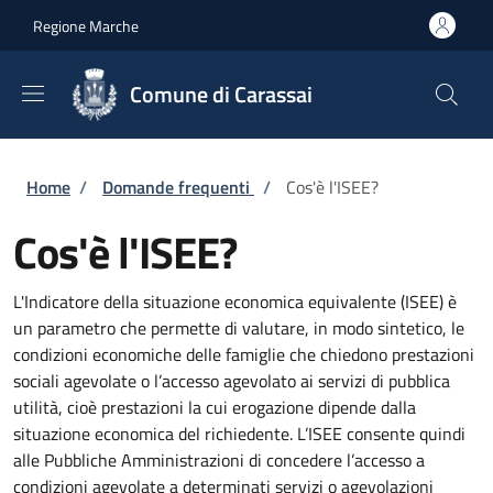
Salta al contenuto principale
Skip to footer content
Regione Marche
Comune di Carassai
Briciole di pane
Home
/
Domande frequenti
/
Cos'è l'ISEE?
Cos'è l'ISEE?
L'Indicatore della situazione economica equivalente (ISEE) è
un parametro che permette di valutare, in modo sintetico, le
condizioni economiche delle famiglie che chiedono prestazioni
sociali agevolate o l’accesso agevolato ai servizi di pubblica
utilità, cioè prestazioni la cui erogazione dipende dalla
situazione economica del richiedente. L’ISEE consente quindi
alle Pubbliche Amministrazioni di concedere l’accesso a
condizioni agevolate a determinati servizi o agevolazioni