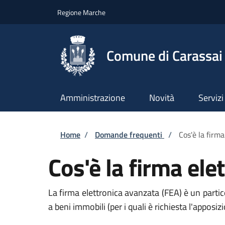
Salta al contenuto principale
Skip to footer content
Regione Marche
Comune di Carassai
Amministrazione
Novità
Servizi
Briciole di pane
Home
/
Domande frequenti
/
Cos'è la firm
Cos'è la firma ele
La firma elettronica avanzata (FEA) è un particol
a beni immobili (per i quali è richiesta l'apposizi