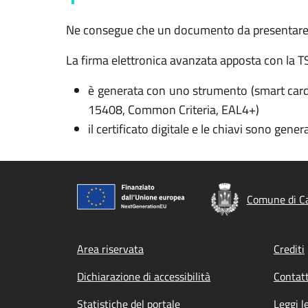
Ne consegue che un documento da presentare al
La firma elettronica avanzata apposta con la TS-C
è generata con uno strumento (smart card) c
15408, Common Criteria, EAL4+)
il certificato digitale e le chiavi sono gene
Comune di Ca
Footer menu
Area riservata
Crediti
Dichiarazione di accessibilità
Contatt
Statistiche del portale
Leggi l