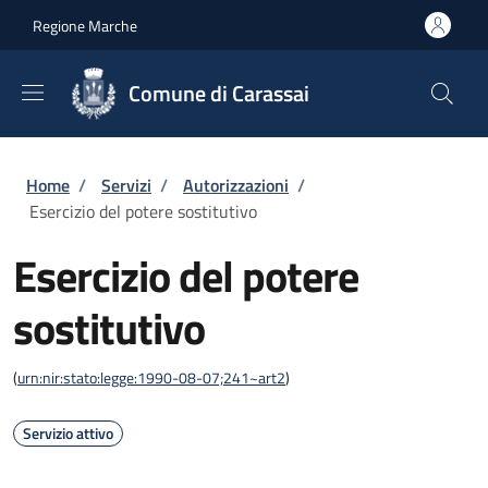
Salta al contenuto principale
Skip to footer content
Regione Marche
Comune di Carassai
Briciole di pane
Home
/
Servizi
/
Autorizzazioni
/
Esercizio del potere sostitutivo
Esercizio del potere
sostitutivo
(
urn:nir:stato:legge:1990-08-07;241~art2
)
Servizio attivo