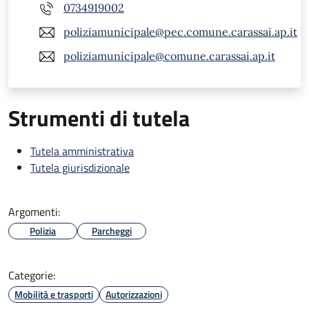
0734919002
poliziamunicipale@pec.comune.carassai.ap.it
poliziamunicipale@comune.carassai.ap.it
Strumenti di tutela
Tutela amministrativa
Tutela giurisdizionale
Argomenti:
Polizia
Parcheggi
Categorie:
Mobilità e trasporti
Autorizzazioni