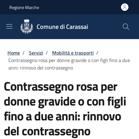
Salta al contenuto principale
Skip to footer content
Regione Marche
Comune di Carassai
Briciole di pane
Home
/
Servizi
/
Mobilità e trasporti
/
Contrassegno rosa per donne gravide o con figli fino a due
anni: rinnovo del contrassegno
Contrassegno rosa per
donne gravide o con figli
fino a due anni: rinnovo
del contrassegno