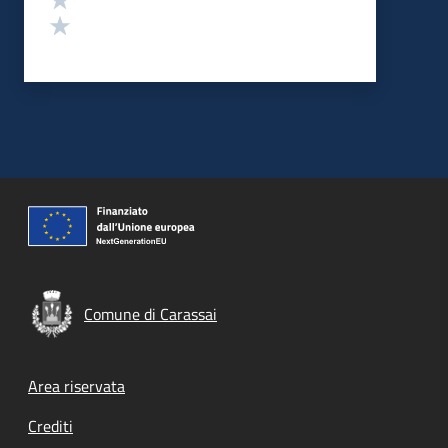
Valuta 1 stelle su 5
Comune di Carassai
Footer menu
Area riservata
Crediti