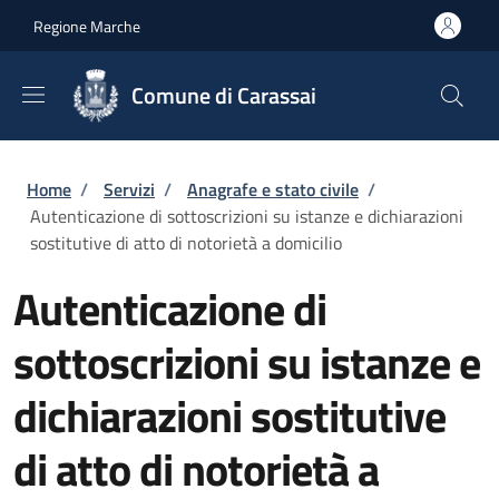
Salta al contenuto principale
Skip to footer content
Regione Marche
Comune di Carassai
Briciole di pane
Home
/
Servizi
/
Anagrafe e stato civile
/
Autenticazione di sottoscrizioni su istanze e dichiarazioni
sostitutive di atto di notorietà a domicilio
Autenticazione di
sottoscrizioni su istanze e
dichiarazioni sostitutive
di atto di notorietà a