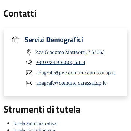
Contatti
Servizi Demografici
P.za Giacomo Matteotti, 7 63063
+39 0734 919002, int. 4
anagrafe@pec.comune.carassai.ap.it
anagrafe@comune.carassai.ap.it
Strumenti di tutela
Tutela amministrativa
Tutela giurisdizionale