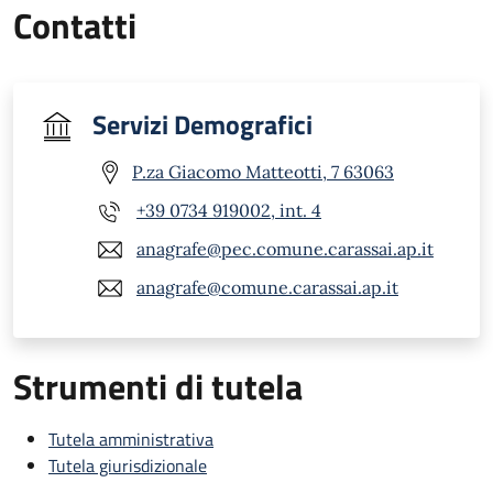
Contatti
Servizi Demografici
P.za Giacomo Matteotti, 7 63063
+39 0734 919002, int. 4
anagrafe@pec.comune.carassai.ap.it
anagrafe@comune.carassai.ap.it
Strumenti di tutela
Tutela amministrativa
Tutela giurisdizionale