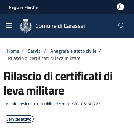
Salta al contenuto principale
Skip to footer content
Regione Marche
Comune di Carassai
Briciole di pane
Home
/
Servizi
/
Anagrafe e stato civile
/
Rilascio di certificati di leva militare
Rilascio di certificati di
leva militare
(
urn:nir:presidente.repubblica:decreto:1989-05-30;223
)
Servizio attivo