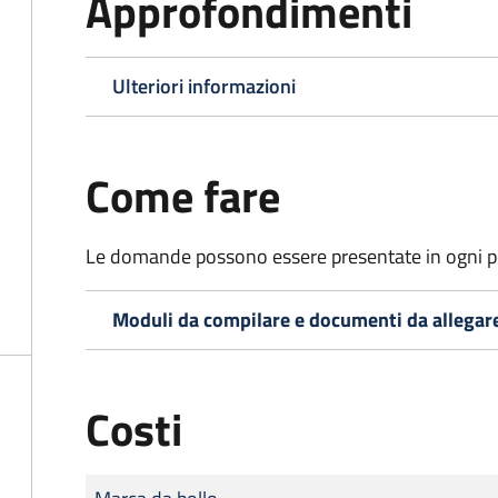
Approfondimenti
Ulteriori informazioni
Come fare
Le domande possono essere presentate in ogni pe
Moduli da compilare e documenti da allegar
Costi
Tipo di pagamento
Importo