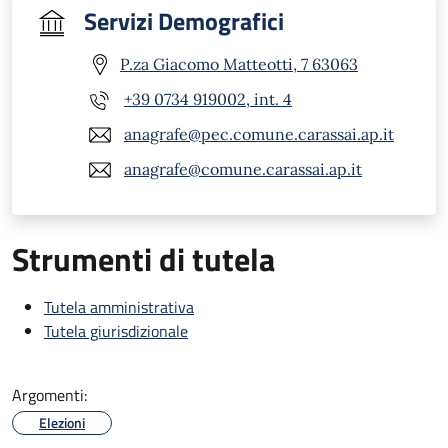
Servizi Demografici
P.za Giacomo Matteotti, 7 63063
+39 0734 919002, int. 4
anagrafe@pec.comune.carassai.ap.it
anagrafe@comune.carassai.ap.it
Strumenti di tutela
Tutela amministrativa
Tutela giurisdizionale
Argomenti:
Elezioni