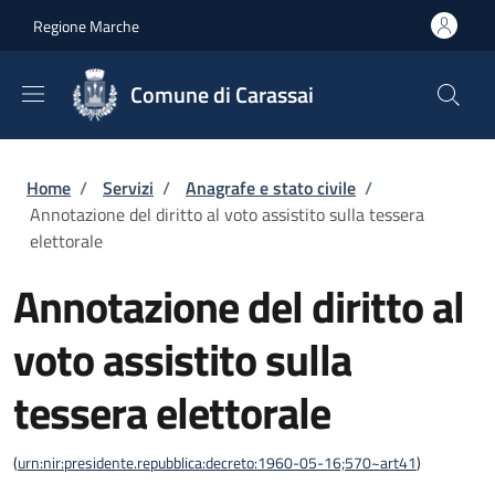
Salta al contenuto principale
Skip to footer content
Regione Marche
Comune di Carassai
Briciole di pane
Home
/
Servizi
/
Anagrafe e stato civile
/
Annotazione del diritto al voto assistito sulla tessera
elettorale
Annotazione del diritto al
voto assistito sulla
tessera elettorale
(
urn:nir:presidente.repubblica:decreto:1960-05-16;570~art41
)