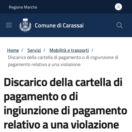
Salta al contenuto principale
Skip to footer content
Regione Marche
Comune di Carassai
Briciole di pane
Home
/
Servizi
/
Mobilità e trasporti
/
Discarico della cartella di pagamento o di ingiunzione di
pagamento relativo a una violazione
Discarico della cartella di
pagamento o di
ingiunzione di pagamento
relativo a una violazione