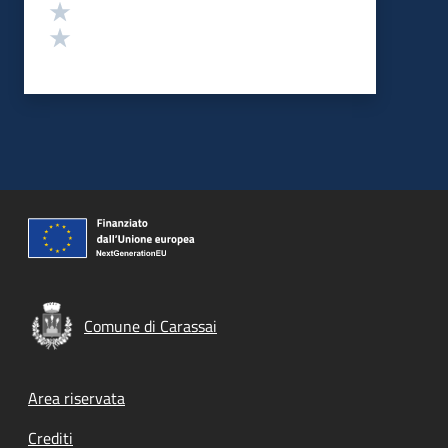
Valuta 2 stelle su 5
Valuta 1 stelle su 5
Comune di Carassai
Footer menu
Area riservata
Crediti