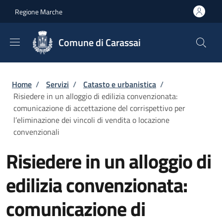
Salta al contenuto principale
Skip to footer content
Regione Marche
Comune di Carassai
Briciole di pane
Home
/
Servizi
/
Catasto e urbanistica
/
Risiedere in un alloggio di edilizia convenzionata:
comunicazione di accettazione del corrispettivo per
l’eliminazione dei vincoli di vendita o locazione
convenzionali
Risiedere in un alloggio di
edilizia convenzionata:
comunicazione di