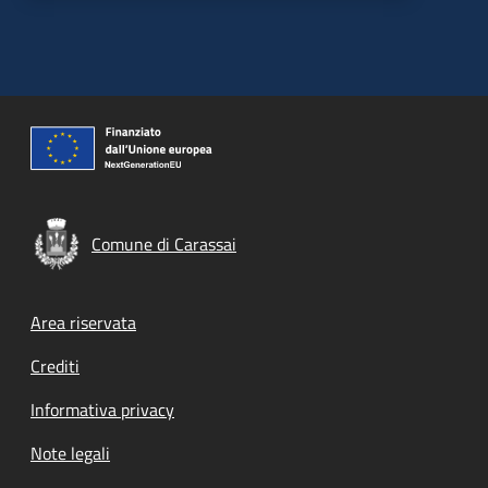
Comune di Carassai
Footer menu
Area riservata
Crediti
Informativa privacy
Note legali