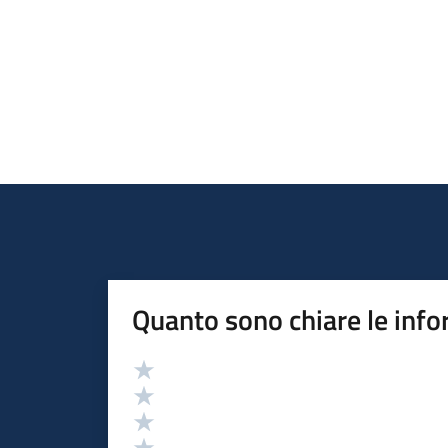
Quanto sono chiare le info
Valutazione
Valuta 5 stelle su 5
Valuta 4 stelle su 5
Valuta 3 stelle su 5
Valuta 2 stelle su 5