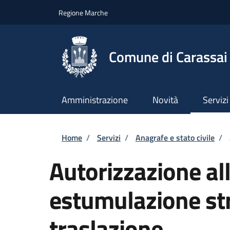
Salta al contenuto principale
Skip to footer content
Regione Marche
Comune di Carassai
Amministrazione
Novità
Servizi
Briciole di pane
Home
/
Servizi
/
Anagrafe e stato civile
/
Autorizzazione al
estumulazione str
traslazione