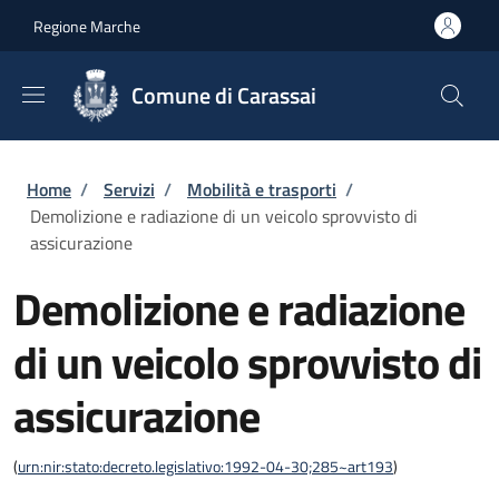
Salta al contenuto principale
Skip to footer content
Regione Marche
Comune di Carassai
Briciole di pane
Home
/
Servizi
/
Mobilità e trasporti
/
Demolizione e radiazione di un veicolo sprovvisto di
assicurazione
Demolizione e radiazione
di un veicolo sprovvisto di
assicurazione
(
urn:nir:stato:decreto.legislativo:1992-04-30;285~art193
)