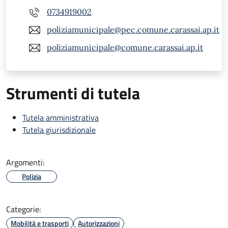
0734919002
poliziamunicipale@pec.comune.carassai.ap.it
poliziamunicipale@comune.carassai.ap.it
Strumenti di tutela
Tutela amministrativa
Tutela giurisdizionale
Argomenti:
Polizia
Categorie:
Mobilità e trasporti
Autorizzazioni