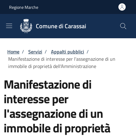
Salta al contenuto principale
Skip to footer content
Regione Marche
Comune di Carassai
Briciole di pane
Home
/
Servizi
/
Appalti pubblici
/
Manifestazione di interesse per l'assegnazione di un
immobile di proprietà dell'Amministrazione
Manifestazione di
interesse per
l'assegnazione di un
immobile di proprietà