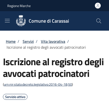
Salta al contenuto principale
Skip to footer content
Regione Marche
Comune di Carassai
Briciole di pane
Home
/
Servizi
/
Vita lavorativa
/
Iscrizione al registro degli avvocati patrocinatori
Iscrizione al registro degli
avvocati patrocinatori
(
urn:nir:stato:decreto.legislativo:2016-04-18;50
)
Servizio attivo