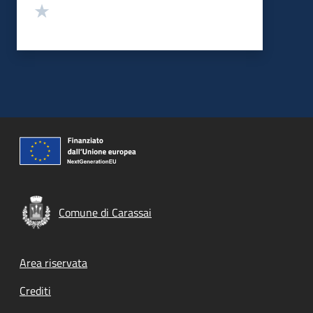
Valuta 1 stelle su 5
Comune di Carassai
Footer menu
Area riservata
Crediti