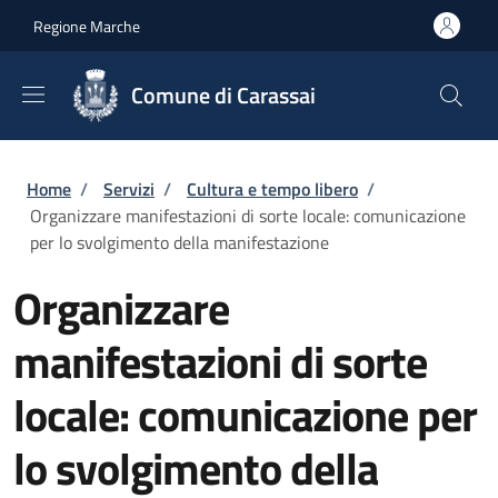
Salta al contenuto principale
Skip to footer content
Regione Marche
Comune di Carassai
Briciole di pane
Home
/
Servizi
/
Cultura e tempo libero
/
Organizzare manifestazioni di sorte locale: comunicazione
per lo svolgimento della manifestazione
Organizzare
manifestazioni di sorte
locale: comunicazione per
lo svolgimento della