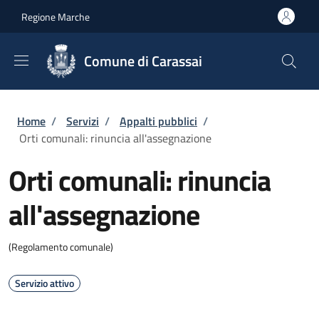
Salta al contenuto principale
Skip to footer content
Regione Marche
Comune di Carassai
Briciole di pane
Home
/
Servizi
/
Appalti pubblici
/
Orti comunali: rinuncia all'assegnazione
Orti comunali: rinuncia
all'assegnazione
(Regolamento comunale)
Servizio attivo