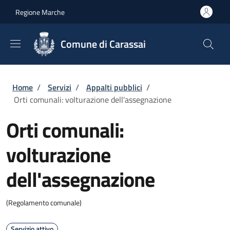
Salta al contenuto principale
Skip to footer content
Regione Marche
Comune di Carassai
Briciole di pane
Home
/
Servizi
/
Appalti pubblici
/
Orti comunali: volturazione dell'assegnazione
Orti comunali:
volturazione
dell'assegnazione
(Regolamento comunale)
Servizio attivo