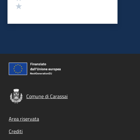
Valuta 1 stelle su 5
Comune di Carassai
Footer menu
Area riservata
Crediti