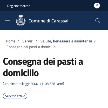
Salta al contenuto principale
Skip to footer content
Regione Marche
Comune di Carassai
Briciole di pane
Home
/
Servizi
/
Salute, benessere e assistenza
/
Consegna dei pasti a domicilio
Consegna dei pasti a
domicilio
(
urn:nir:stato:legge:2000-11-08;328~art6
)
Servizio attivo