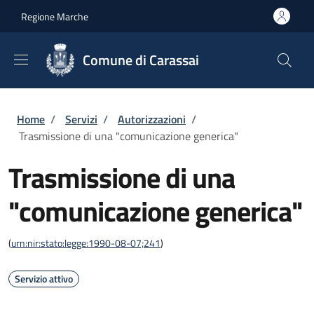
Salta al contenuto principale
Skip to footer content
Regione Marche
Comune di Carassai
Briciole di pane
Home
/
Servizi
/
Autorizzazioni
/
Trasmissione di una "comunicazione generica"
Trasmissione di una
"comunicazione generica"
(
urn:nir:stato:legge:1990-08-07;241
)
Servizio attivo