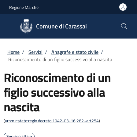
Salta al contenuto principale
Skip to footer content
Regione Marche
Comune di Carassai
Briciole di pane
Home
/
Servizi
/
Anagrafe e stato civile
/
Riconoscimento di un figlio successivo alla nascita
Riconoscimento di un
figlio successivo alla
nascita
(
urn:nir:stato:regio.decreto:1942-03-16;262~art254
)
Servizio attivo