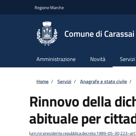
Salta al contenuto principale
Skip to footer content
Regione Marche
Comune di Carassai
Amministrazione
Novità
Servizi
Briciole di pane
Home
/
Servizi
/
Anagrafe e stato civile
/
Rinnovo della dic
abituale per citta
(
urn:nir:presidente.repubblica:decreto:1989-05-30;223~art