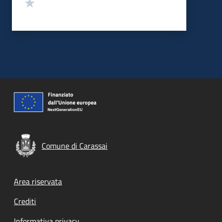
Valuta 1 stelle su 5
Comune di Carassai
Footer menu
Area riservata
Crediti
Informativa privacy