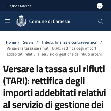
Salta al contenuto principale
Skip to footer content
Regione Marche
Comune di Carassai
Briciole di pane
Home
/
Servizi
/
Tributi, finanze e contravvenzioni
/
Versare la tassa sui rifiuti (TARI): rettifica degli importi
addebitati relativi al servizio di gestione dei rifiuti urbani
Versare la tassa sui rifiuti
(TARI): rettifica degli
importi addebitati relativi
al servizio di gestione dei