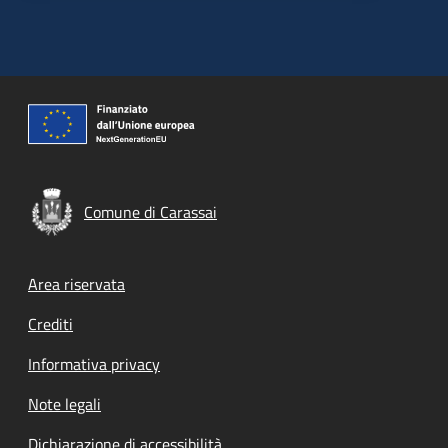
Comune di Carassai
Footer menu
Area riservata
Crediti
Informativa privacy
Note legali
Dichiarazione di accessibilità