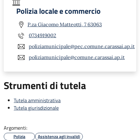
Polizia locale e commercio
P.za Giacomo Matteotti, 7 63063
0734919002
poliziamunicipale@pec.comune.carassai.ap.it
poliziamunicipale@comune.carassai.ap.it
Strumenti di tutela
Tutela amministrativa
Tutela giurisdizionale
Argomenti:
Polizia
Assistenza agli invalidi