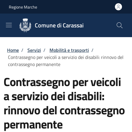
Salta al contenuto principale
Skip to footer content
Regione Marche
Comune di Carassai
Briciole di pane
Home
/
Servizi
/
Mobilità e trasporti
/
Contrassegno per veicoli a servizio dei disabili: rinnovo del
contrassegno permanente
Contrassegno per veicoli
a servizio dei disabili:
rinnovo del contrassegno
permanente