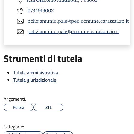
P.za Giacomo Matteotti, 7 63063
0734919002
poliziamunicipale@pec.comune.carassai.ap.it
poliziamunicipale@comune.carassai.ap.it
Strumenti di tutela
Tutela amministrativa
Tutela giurisdizionale
Argomenti:
Polizia
ZTL
Categorie: