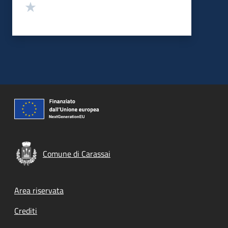
Valuta 1 stelle su 5
Comune di Carassai
Footer menu
Area riservata
Crediti