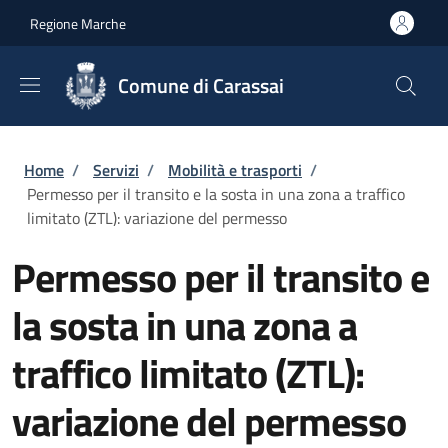
Salta al contenuto principale
Skip to footer content
Regione Marche
Comune di Carassai
Briciole di pane
Home
/
Servizi
/
Mobilità e trasporti
/
Permesso per il transito e la sosta in una zona a traffico
limitato (ZTL): variazione del permesso
Permesso per il transito e
la sosta in una zona a
traffico limitato (ZTL):
variazione del permesso