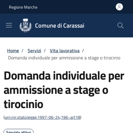
Salta al contenuto principale
Skip to footer content
Regione Marche
Comune di Carassai
Briciole di pane
Home
/
Servizi
/
Vita lavorativa
/
Domanda individuale per ammissione a stage o tirocinio
Domanda individuale per
ammissione a stage o
tirocinio
(
urn:nir:stato:legge:1997-06-24;196~art18
)
Servizio attivo